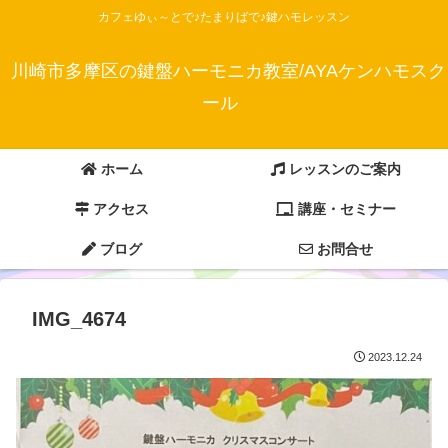
カフェゆぃ～とで♪たまりばで♪鍵ハモレッスン
川崎市多摩区の鍵盤ハーモニカ教室/AYAケンハモスク
ール
ホーム
レッスンのご案内
アクセス
講座・セミナー
ブログ
お問合せ
IMG_4674
2023.12.24