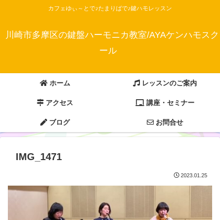
カフェゆぃ～とで♪たまりばで♪鍵ハモレッスン
川崎市多摩区の鍵盤ハーモニカ教室/AYAケンハモスク
ール
ホーム
レッスンのご案内
アクセス
講座・セミナー
ブログ
お問合せ
IMG_1471
2023.01.25