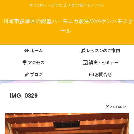
カフェゆぃ～とで♪たまりばで♪鍵ハモレッスン
川崎市多摩区の鍵盤ハーモニカ教室/AYAケンハモスク
ール
ホーム
レッスンのご案内
アクセス
講座・セミナー
ブログ
お問合せ
IMG_0329
2021.08.13