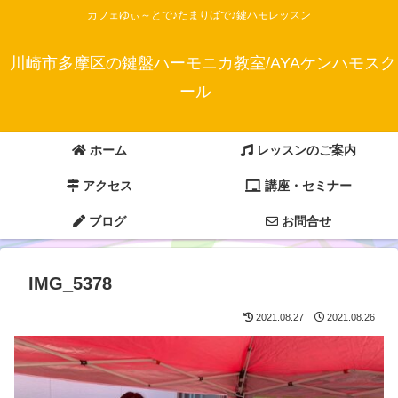
カフェゆぃ～とで♪たまりばで♪鍵ハモレッスン
川崎市多摩区の鍵盤ハーモニカ教室/AYAケンハモスク
ール
ホーム
レッスンのご案内
アクセス
講座・セミナー
ブログ
お問合せ
IMG_5378
2021.08.27
2021.08.26