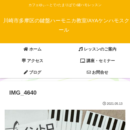
カフェゆぃ～とで♪たまりばで♪鍵ハモレッスン
川崎市多摩区の鍵盤ハーモニカ教室/AYAケンハモスク
ール
ホーム
レッスンのご案内
アクセス
講座・セミナー
ブログ
お問合せ
IMG_4640
2021.05.13