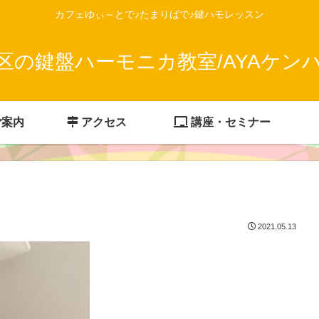
カフェゆぃ～とで♪たまりばで♪鍵ハモレッスン
区の鍵盤ハーモニカ教室/AYAケン
ご案内
アクセス
講座・セミナー
2021.05.13