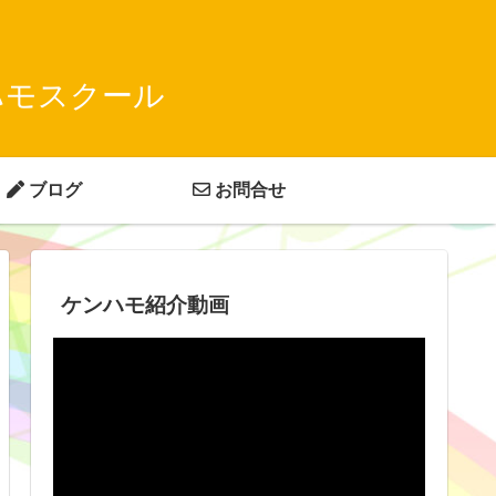
ハモスクール
ブログ
お問合せ
ケンハモ紹介動画
動
画
プ
レ
ー