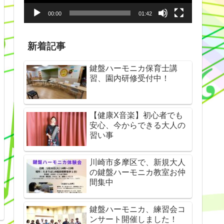
ヤ
00:00
01:42
ー
新着記事
鍵盤ハーモニカ保育士講
習、園内研修受付中！
【健康X音楽】初心者でも
安心、今からできる大人の
習い事
川崎市多摩区で、新規大人
の鍵盤ハーモニカ教室お仲
間集中
鍵盤ハーモニカ、練習会コ
ンサート開催しました！