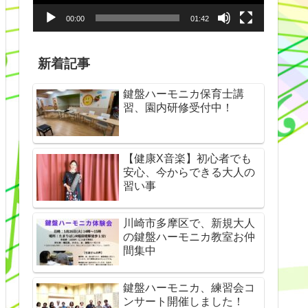
ヤ
00:00
01:42
ー
新着記事
鍵盤ハーモニカ保育士講
習、園内研修受付中！
【健康X音楽】初心者でも
安心、今からできる大人の
習い事
川崎市多摩区で、新規大人
の鍵盤ハーモニカ教室お仲
間集中
鍵盤ハーモニカ、練習会コ
ンサート開催しました！