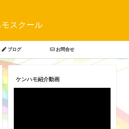
ハモスクール
ブログ
お問合せ
ケンハモ紹介動画
動
画
プ
レ
ー