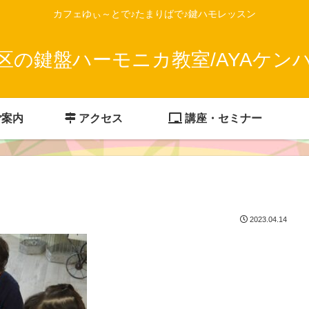
カフェゆぃ～とで♪たまりばで♪鍵ハモレッスン
区の鍵盤ハーモニカ教室/AYAケン
ご案内
アクセス
講座・セミナー
2023.04.14