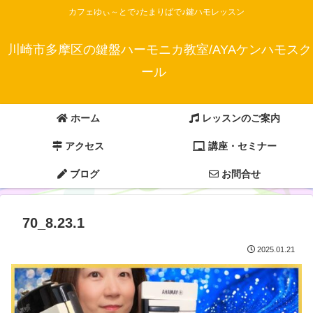
カフェゆぃ～とで♪たまりばで♪鍵ハモレッスン
川崎市多摩区の鍵盤ハーモニカ教室/AYAケンハモスク
ール
ホーム
レッスンのご案内
アクセス
講座・セミナー
ブログ
お問合せ
70_8.23.1
2025.01.21