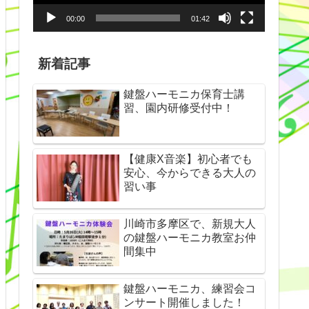
ヤ
00:00
01:42
ー
新着記事
鍵盤ハーモニカ保育士講
習、園内研修受付中！
【健康X音楽】初心者でも
安心、今からできる大人の
習い事
川崎市多摩区で、新規大人
の鍵盤ハーモニカ教室お仲
間集中
鍵盤ハーモニカ、練習会コ
ンサート開催しました！