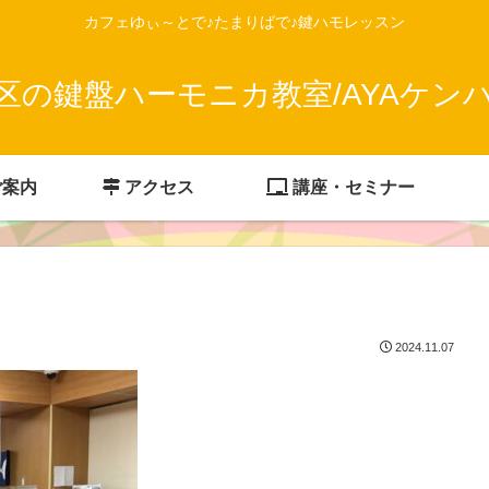
カフェゆぃ～とで♪たまりばで♪鍵ハモレッスン
区の鍵盤ハーモニカ教室/AYAケン
ご案内
アクセス
講座・セミナー
2024.11.07