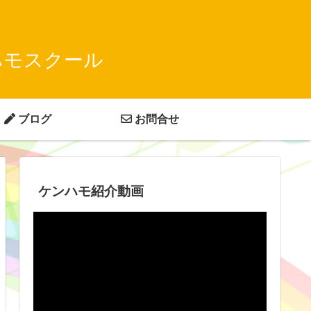
ハモスクール
ブログ
お問合せ
ケンハモ紹介動画
動
画
プ
レ
ー