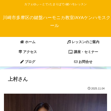
カフェゆぃ～とで♪たまりばで♪鍵ハモレッスン
川崎市多摩区の鍵盤ハーモニカ教室/AYAケンハモスク
ール
ホーム
レッスンのご案内
アクセス
講座・セミナー
ブログ
お問合せ
上村さん
2025.11.04